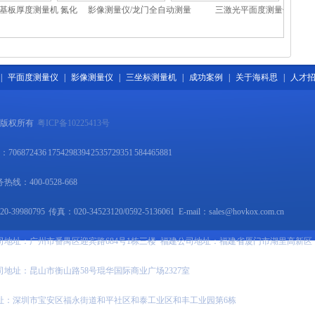
基板厚度测量机 氮化
影像测量仪/龙门全自动测量
三激光平面度测量仪
测厚机 陶瓷基板测量
仪/三次元影像测量仪
机
|
平面度测量仪
|
影像测量仪
|
三坐标测量机
|
成功案例
|
关于海科思
|
人才
 版权所有
粤ICP备10225413号
06872436 1754298394 2535729351 584465881
线：400-0528-668
-39980795 传真：020-34523120/0592-5136061 E-mail：sales@hovkox.com.cn
司地址：广州市番禺区迎宾路684号1栋三楼 福建公司地址：福建省厦门市湖里高新区
司地址：昆山市衡山路58号琨华国际商业广场2327室
址：深圳市宝安区福永街道和平社区和泰工业区和丰工业园第6栋