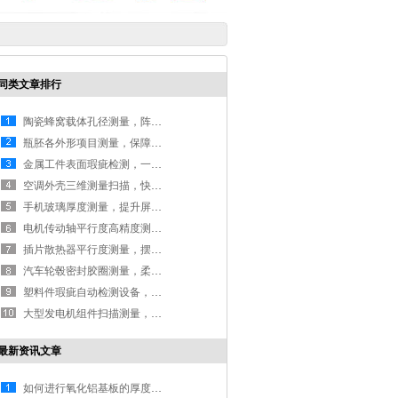
同类文章排行
陶瓷蜂窝载体孔径测量，阵列功能一键完成多孔结构测量
瓶胚各外形项目测量，保障塑形良品率
金属工件表面瑕疵检测，一台设备自动完成
空调外壳三维测量扫描，快速辅助工业设计
手机玻璃厚度测量，提升屏下摄像头成像素质
电机传动轴平行度高精度测量，减少安全隐患
插片散热器平行度测量，摆脱因韧性出现的数据不准确|影像测量仪
汽车轮毂密封胶圈测量，柔性工件一机完成|自动影像测量仪
塑料件瑕疵自动检测设备，可配合流水线实现自动化生产
大型发电机组件扫描测量，三维建模方便快捷
最新资讯文章
如何进行氧化铝基板的厚度测量