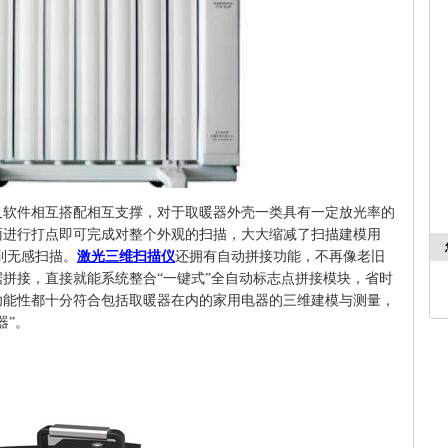
及软件相互搭配相互支撑，对于
取暖器外壳
一类具有一定
放光率
的
面进行打点即可完成对整个外观的扫描，大大缩减了扫描建模用
到无感扫描。
激光三维扫描仪
还拥有自动拼接功能，不再像老旧
据拼接，直接就能系统整合
“一键式”全自动标志点拼接模块，省时
功能性都十分符合包括
取暖器
在内的
家用电器
的三维建模与测量，
器”
。