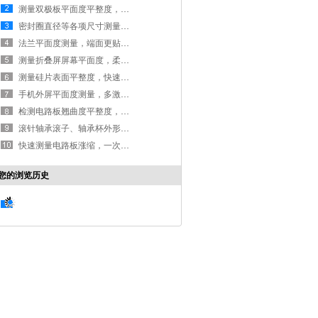
测量双极板平面度平整度，多层双极板更贴合
密封圈直径等各项尺寸测量，一键高效高精度完成测量
法兰平面度测量，端面更贴合|平面度测量仪
测量折叠屏屏幕平面度，柔性材料同样适用
测量硅片表面平整度，快速测量且不留测量痕迹
手机外屏平面度测量，多激光提升高精度
检测电路板翘曲度平整度，保障贴片快速进行
滚针轴承滚子、轴承杯外形尺寸高精度测量
快速测量电路板涨缩，一次元秒速完成
您的浏览历史