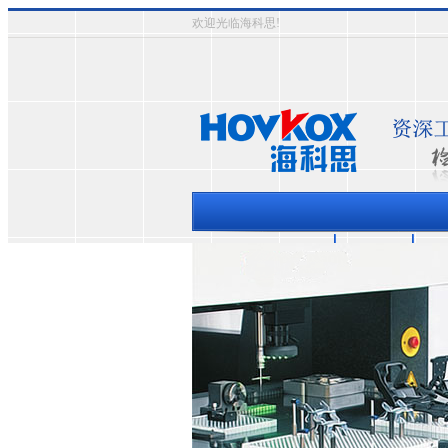
欢迎光临海科思!
三坐标测量机
资质认证
成
热门关键词：
三次元影象式测量仪
三坐标测