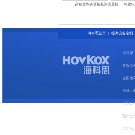
高精度陶瓷基板孔深测量机/
氧化铝
高精度基板铜厚测量机
硅基板
海科思首页
|
检测设备定制
海科思
客服QQ：7
全国服务热
座机：020
广东公
苏州公
工厂地