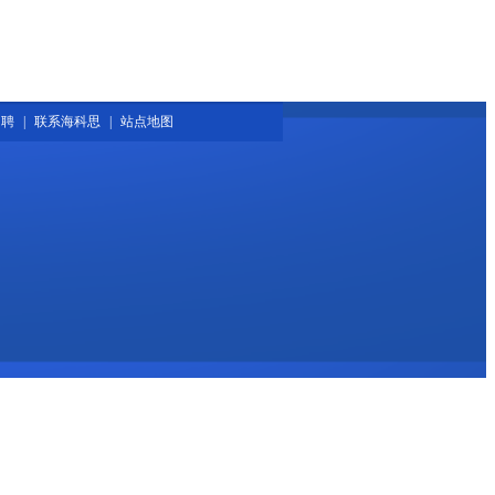
招聘
|
联系海科思
|
站点地图