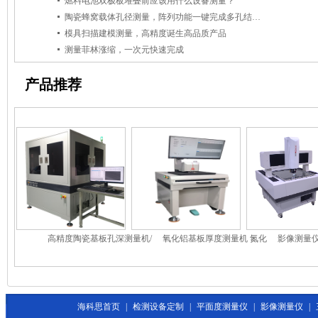
燃料电池双极板堆叠前应该用什么设备测量？
陶瓷蜂窝载体孔径测量，阵列功能一键完成多孔结构测量
模具扫描建模测量，高精度诞生高品质产品
测量菲林涨缩，一次元快速完成
产品推荐
高精度陶瓷基板孔深测量机/
氧化铝基板厚度测量机 氮化
影像测量仪
高精度基板铜厚测量机
硅基板测厚机 陶瓷基板测量
仪/三
机
海科思首页
|
检测设备定制
|
平面度测量仪
|
影像测量仪
|