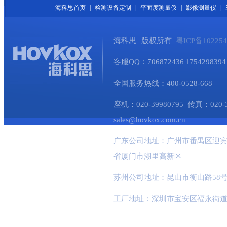
海科思首页
|
检测设备定制
|
平面度测量仪
|
影像测量仪
|
海科思 版权所有
粤ICP备10225
客服QQ：706872436 1754298394 
全国服务热线：400-0528-668
座机：020-39980795 传真：020-345
sales@hovkox.com.cn
广东公司地址：广州市番禺区迎宾
省厦门市湖里高新区
苏州公司地址：昆山市衡山路58号
工厂地址：深圳市宝安区福永街道