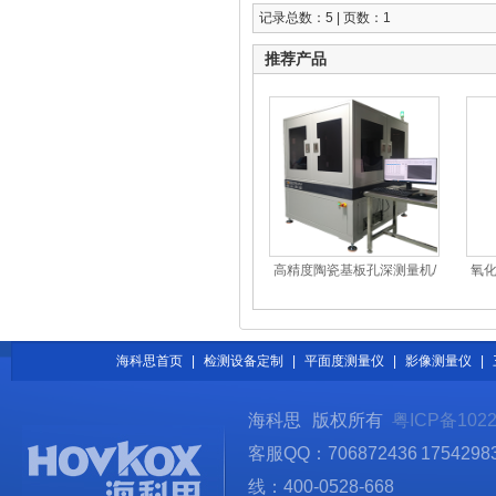
记录总数：5 | 页数：1
推荐产品
高精度陶瓷基板孔深测量机/
氧化
高精度基板铜厚测量机
硅基
海科思首页
|
检测设备定制
|
平面度测量仪
|
影像测量仪
|
海科思 版权所有
粤ICP备1022
客服QQ：706872436 1754298
线：400-0528-668