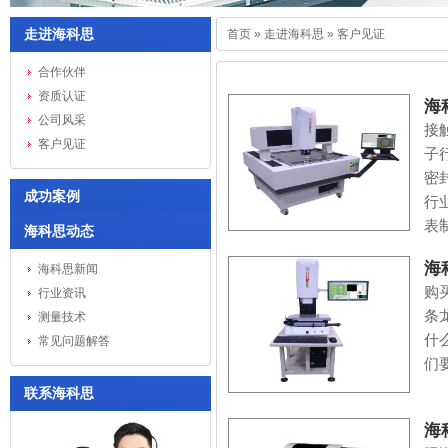
走进海科思
首页
»
走进海科思
»
客户见证
合作伙伴
资质认证
海
公司风采
接
客户见证
子
密
成功案例
行
表
海科思动态
海
海科思新闻
购
行业资讯
条
测量技术
什
常见问题解答
们
联系海科思
海