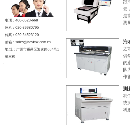
跟
去
是
电话：
400-0528-668
测
座机：
020-39980795
传真：
020-34523120
海
邮箱：
sales@hovkox.com.cn
之
地 址：
广州市番禺区迎宾路684号1
偶
栋三楼
的
队
作
测
我
统
科