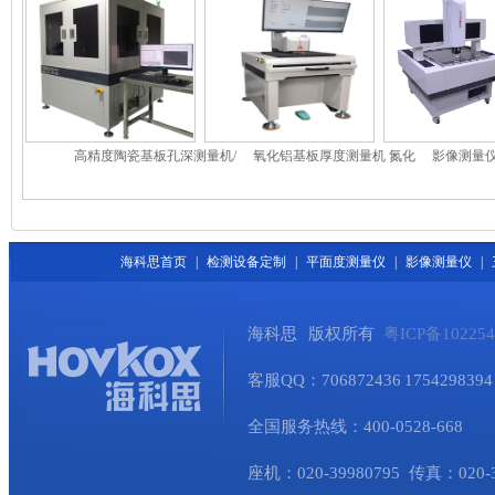
高精度陶瓷基板孔深测量机/
氧化铝基板厚度测量机 氮化
影像测量仪
高精度基板铜厚测量机
硅基板测厚机 陶瓷基板测量
仪/三
机
海科思首页
|
检测设备定制
|
平面度测量仪
|
影像测量仪
|
海科思 版权所有
粤ICP备10225
客服QQ：706872436 1754298394 
全国服务热线：400-0528-668
座机：020-39980795 传真：020-345