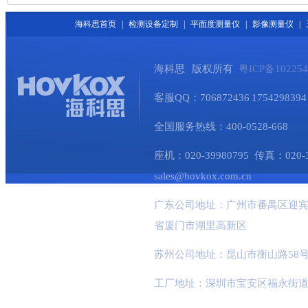
海科思首页
|
检测设备定制
|
平面度测量仪
|
影像测量仪
|
海科思 版权所有
粤ICP备10225
客服QQ：706872436 1754298394 
全国服务热线：400-0528-668
座机：020-39980795 传真：020-345
sales@hovkox.com.cn
广东公司地址：广州市番禺区迎宾
省厦门市湖里高新区
苏州公司地址：昆山市衡山路58号
工厂地址：深圳市宝安区福永街道