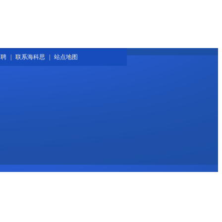
招聘
|
联系海科思
|
站点地图