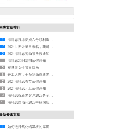
同类文章排行
海科思祝愿嫦娥六号顺利返航，中国航天再创历时
2024世界计量日来临，我司必将以此为己任
2024海科思劳动节放假通知
海科思2024清明放假通知
祝世界女性节日快乐
开工大吉，全员到岗祝新老客户龙年大吉
2024海科思春节放假通知
2024海科思元旦放假通知
海科思祝新老客户2023冬至快乐
海科思自动化2023中秋国庆双节放假通知
最新资讯文章
如何进行氧化铝基板的厚度测量