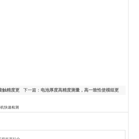
接触精度更
下一篇：
电池厚度高精度测量，高一致性使模组更
紧凑
单机快速检测