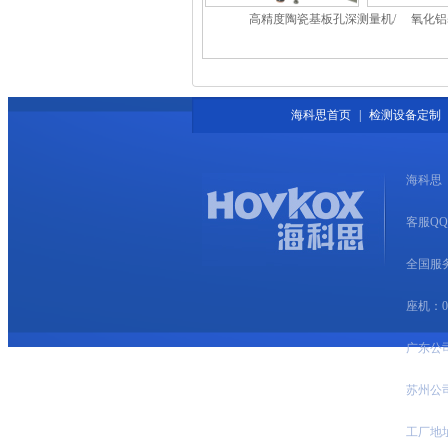
高精度陶瓷基板孔深测量机/
氧化铝
高精度基板铜厚测量机
硅基板
海科思首页
|
检测设备定制
海科思
客服QQ：7
全国服务热
座机：020
广东公
苏州公
工厂地