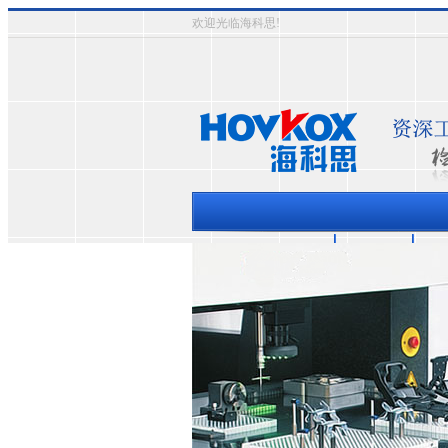
欢迎光临海科思!
三坐标测量机
资质认证
成
热门关键词：
三次元影象式测量仪
三坐标测