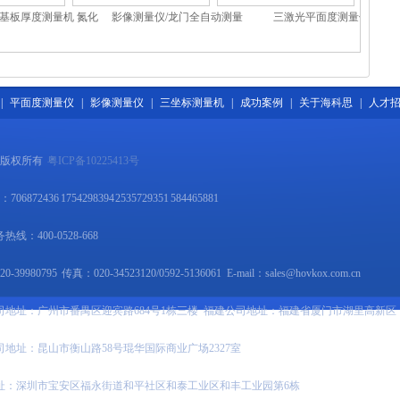
基板厚度测量机 氮化
影像测量仪/龙门全自动测量
三激光平面度测量仪
测厚机 陶瓷基板测量
仪/三次元影像测量仪
机
|
平面度测量仪
|
影像测量仪
|
三坐标测量机
|
成功案例
|
关于海科思
|
人才
 版权所有
粤ICP备10225413号
06872436 1754298394 2535729351 584465881
线：400-0528-668
-39980795 传真：020-34523120/0592-5136061 E-mail：sales@hovkox.com.cn
司地址：广州市番禺区迎宾路684号1栋三楼 福建公司地址：福建省厦门市湖里高新区
司地址：昆山市衡山路58号琨华国际商业广场2327室
址：深圳市宝安区福永街道和平社区和泰工业区和丰工业园第6栋