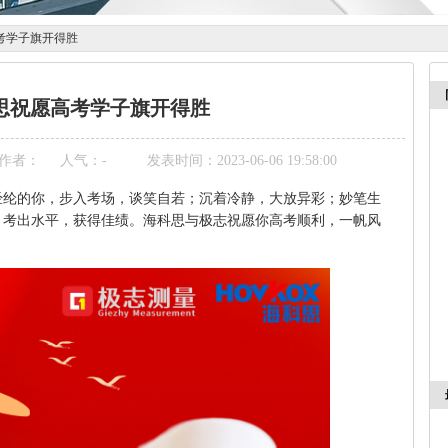
考学子旗开得胜
思祝愿高考学子旗开得胜
作者：
人气：
-
发表时间：2023-06-06 19:58:00
经纶的你，步入考场，谈笑自若；沉着冷静，大放异彩；妙笔生
；考出水平，获得佳绩。海科思与极志祝愿你高考顺利，一帆风