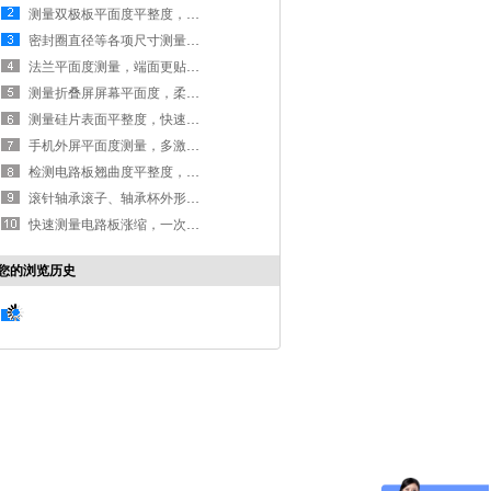
测量双极板平面度平整度，多层双极板更贴合
密封圈直径等各项尺寸测量，一键高效高精度完成测量
法兰平面度测量，端面更贴合|平面度测量仪
测量折叠屏屏幕平面度，柔性材料同样适用
测量硅片表面平整度，快速测量且不留测量痕迹
手机外屏平面度测量，多激光提升高精度
检测电路板翘曲度平整度，保障贴片快速进行
滚针轴承滚子、轴承杯外形尺寸高精度测量
快速测量电路板涨缩，一次元秒速完成
您的浏览历史