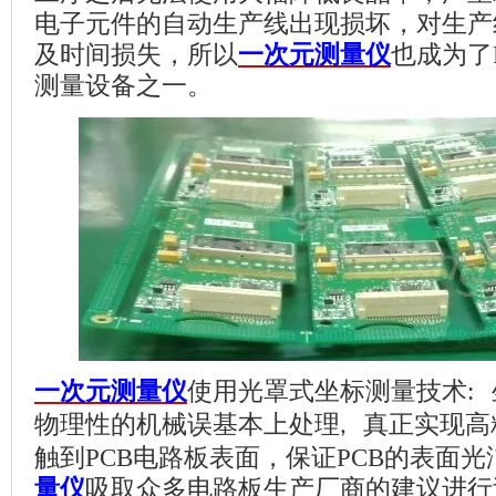
电子元件的自动生产线出现损坏，对生产
及时间损失，所以
一次元测量仪
也
成为了
测量设备
之一
。
一次元测量仪
使用光罩式坐标测量技术
:
物理性的机械误基本上处理
真正实现高
,
触到
PCB
电路板
表面，保证
PCB
的表面光
量仪
吸取众多电路板生产厂商的建议进行