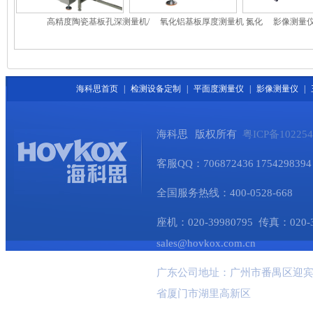
高精度陶瓷基板孔深测量机/
氧化铝基板厚度测量机 氮化
影像测量仪
高精度基板铜厚测量机
硅基板测厚机 陶瓷基板测量
仪/三
机
海科思首页
|
检测设备定制
|
平面度测量仪
|
影像测量仪
|
海科思 版权所有
粤ICP备10225
客服QQ：706872436 1754298394 
全国服务热线：400-0528-668
座机：020-39980795 传真：020-345
sales@hovkox.com.cn
广东公司地址：广州市番禺区迎宾
省厦门市湖里高新区