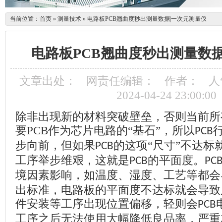
当前位置：
首页
»
测量技术
»
电路板PCB翘曲度秒出测量数据|一次元测量仪
电路板PCB翘曲度秒出测量数
文章出处：
网责任编辑：
作者：
人
2024-04-24 23:00:00
除非出现新的材料突破壁垒，否则当前所
要
PCB
作为芯片电路的“基石”，所以
PCB
步向前，但如果
的这项“尺寸”不达标
PCB
工序举步维艰，这就是
的平面度。
PCB
PC
境因素影响，如温度、湿度、工艺等都会
出标准，电路板的平面度不达标就会导致
件安装等工序出现位置偏移，轻则会
PCB
工序之后无法使用大幅降低良品率，严重