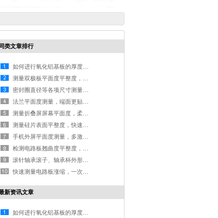
同类文章排行
如何进行氧化铝基板的厚度测量
测量双极板平面度平整度，多层双极板更贴合
密封圈直径等各项尺寸测量，一键高效高精度完成测量
法兰平面度测量，端面更贴合|平面度测量仪
测量折叠屏屏幕平面度，柔性材料同样适用
测量硅片表面平整度，快速测量且不留测量痕迹
手机外屏平面度测量，多激光提升高精度
检测电路板翘曲度平整度，保障贴片快速进行
滚针轴承滚子、轴承杯外形尺寸高精度测量
快速测量电路板涨缩，一次元秒速完成
最新资讯文章
如何进行氧化铝基板的厚度测量