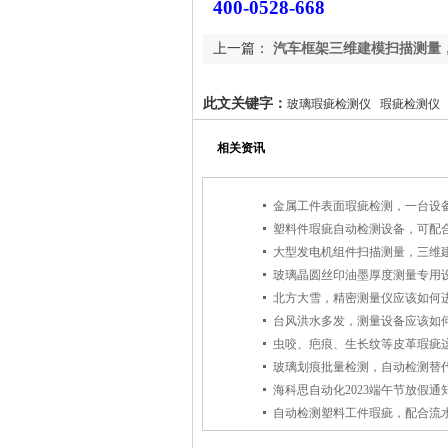
400-0528-668
上一篇：
汽车框架三维建模扫描测量
无线操作
此文关键字：
玻璃瑕疵检测仪 瑕疵检测仪
相关资讯
金属工件表面瑕疵检测，一台设
大型发电机组件扫描测量，三维
北方大雪，精密测量仪应该如何
台风洪水多发，测量设备应该如
虫咬、疤痕、生长纹等皮革瑕疵
玻璃划痕批量检测，自动检测替
海科思自动化2023端午节放假通
自动检测塑料工件瑕疵，配合流