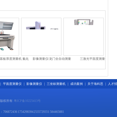
基板厚度测量机 氮化
影像测量仪/龙门全自动测量
三激光平面度测量仪
测厚机 陶瓷基板测量
仪/三次元影像测量仪
机
|
平面度测量仪
|
影像测量仪
|
三坐标测量机
|
成功案例
|
关于海科思
|
人才
 版权所有
粤ICP备10225413号
06872436 1754298394 2535729351 584465881