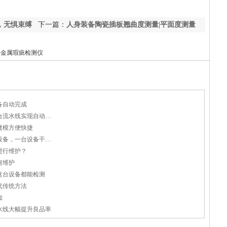
，无惧束缚
下一篇：
人身装备陶瓷插板翘曲度测量|平面度测量
 金属瑕疵检测仪
备自动完成
塑料件瑕疵自动检测设备，可配合流水线实现自动化生产
建模方便快捷
玻璃晶圆丝印油墨厚度测量专用设备，一台设备干湿通用
进行维护？
何维护
这台设备都能检测
代传统方法
知
水线大幅提升良品率