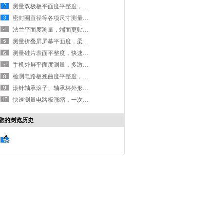
测量双极板平面度平整度，多层双极板更贴合
密封圈直径等各项尺寸测量，一键高效高精度完成测量
法兰平面度测量，端面更贴合|平面度测量仪
测量折叠屏屏幕平面度，柔性材料同样适用
测量硅片表面平整度，快速测量且不留测量痕迹
手机外屏平面度测量，多激光提升高精度
检测电路板翘曲度平整度，保障贴片快速进行
滚针轴承滚子、轴承杯外形尺寸高精度测量
快速测量电路板涨缩，一次元秒速完成
您的浏览历史