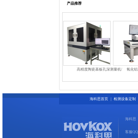
产品推荐
高精度陶瓷基板孔深测量机/
氧化铝
高精度基板铜厚测量机
硅基板
海科思首页
|
检测设备定制
海科思
客服QQ：7